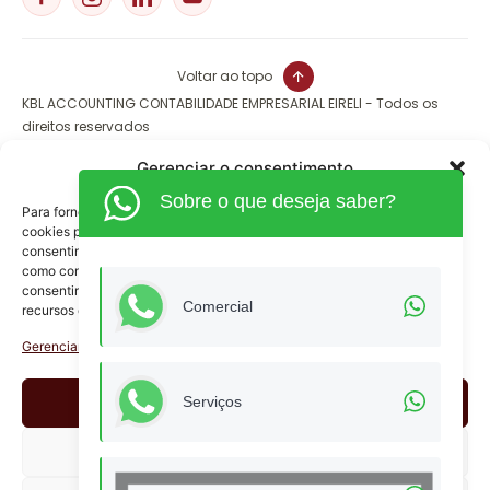
Voltar ao topo
KBL ACCOUNTING CONTABILIDADE EMPRESARIAL EIRELI - Todos os
direitos reservados
CNPJ: 09.238.316/0001-90
Gerenciar o consentimento
Sobre o que deseja saber?
Para fornecer as melhores experiências, usamos tecnologias como
cookies para armazenar e/ou acessar informações do dispositivo. O
consentimento para essas tecnologias nos permitirá processar dados
como comportamento de navegação ou IDs exclusivos neste site. Não
consentir ou retirar o consentimento pode afetar negativamente certos
Comercial
recursos e funções.
Gerenciar serviços
Aceitar
Serviços
Negar