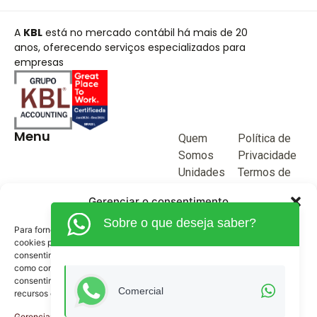
A
KBL
está no mercado contábil há mais de 20
anos, oferecendo serviços especializados para
empresas
Menu
Quem
Política de
Somos
Privacidade
Unidades
Termos de
de negócio
Uso
Gerenciar o consentimento
Blog
Sobre o que deseja saber?
Junte-se a
Para fornecer as melhores experiências, usamos tecnologias como
KBL
cookies para armazenar e/ou acessar informações do dispositivo. O
consentimento para essas tecnologias nos permitirá processar dados
Fale
como comportamento de navegação ou IDs exclusivos neste site. Não
Conosco
consentir ou retirar o consentimento pode afetar negativamente certos
(62) 3515-1280
Comercial
recursos e funções.
(62) 99968-9132
Gerenciar serviços